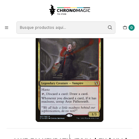
Inicio
Singles de Magic: The Gathering
Tipos
Criaturas
Criaturas Multicolor
Anje Falkenrath (foil) | EN | NM | C19
0
|