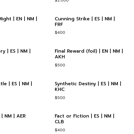
ight | EN | NM |
Cunning Strike | ES | NM |
Cantidad
FRF
$400
ry | ES | NM |
Final Reward (foil) | EN | NM |
Cantidad
AKH
$500
le | ES | NM |
Synthetic Destiny | ES | NM |
Cantidad
KHC
$500
 | NM | AER
Fact or Fiction | ES | NM |
Cantidad
CLB
$400