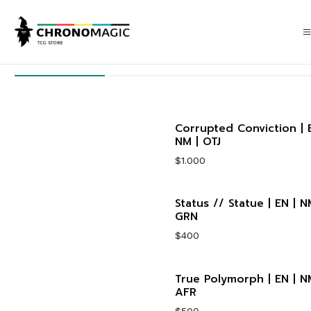
Inicio
Singles de Magic: The Gathering
Tipos
Instantáneos
Instantáneos
Corrupted Conviction | E
NM | OTJ
$1.000
Status // Statue | EN | N
Cantidad
GRN
$400
True Polymorph | EN | N
Cantidad
AFR
$500