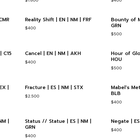
 CMR
Reality Shift | EN | NM | FRF
Bounty of M
Cantidad
Cantidad
GRN
$400
$500
| C15
Cancel | EN | NM | AKH
Hour of Glo
Cantidad
Cantidad
HOU
$400
$500
EX |
Fracture | ES | NM | STX
Mabel's Mett
Cantidad
Cantidad
BLB
$2.500
$400
NM |
Status // Statue | ES | NM |
Negate | ES
Cantidad
Cantidad
GRN
$400
$400