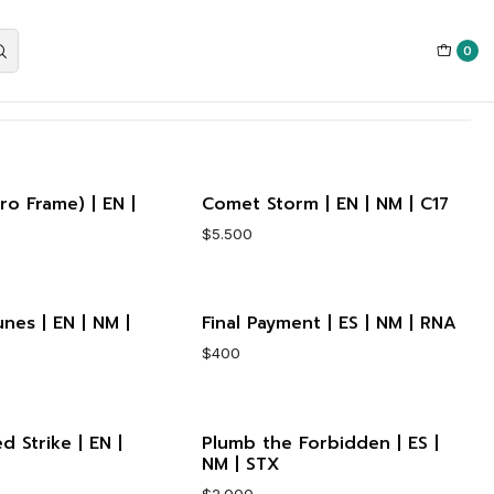
0
ro Frame) | EN |
Comet Storm | EN | NM | C17
$5.500
nes | EN | NM |
Final Payment | ES | NM | RNA
Cantidad
$400
d Strike | EN |
Plumb the Forbidden | ES |
Cantidad
NM | STX
$2.000