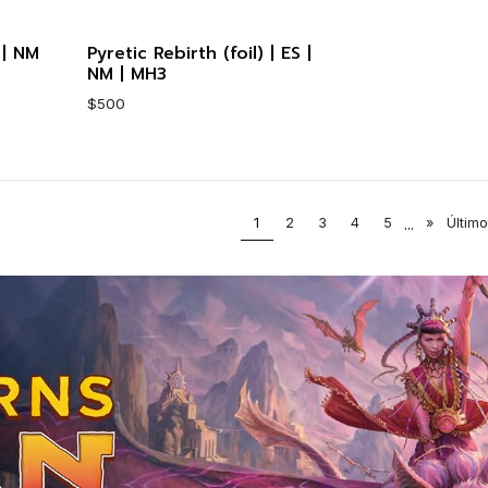
 | NM
Pyretic Rebirth (foil) | ES |
Cantidad
Cantidad
NM | MH3
$500
Cantidad
1
2
3
4
5
...
»
Último