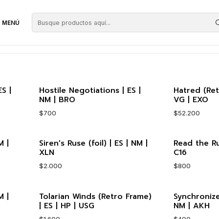
MENÚ
S |
Hostile Negotiations | ES |
Hatred (Ret
NM | BRO
VG | EXO
$700
$52.200
M |
Siren's Ruse (foil) | ES | NM |
Read the Ru
Cantidad
Cantidad
XLN
C16
$2.000
$800
M |
Tolarian Winds (Retro Frame)
Synchronize
Cantidad
Cantidad
| ES | HP | USG
NM | AKH
$1.600
$400