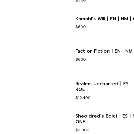
Kamahl's Will | EN | NM |
Cantidad
$600
Fact or Fiction | EN | NM 
Cantidad
$600
Realms Uncharted | ES | 
Cantidad
ROE
$12.400
Sheoldred's Edict | ES | 
Cantidad
ONE
$3.000