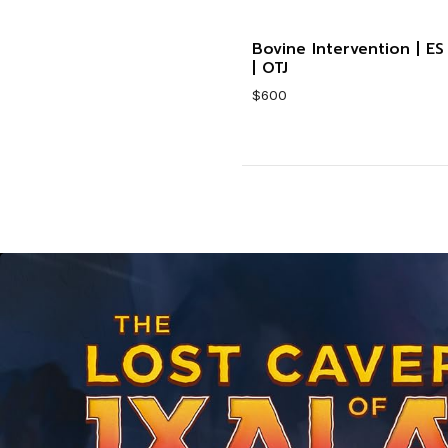
Bovine Intervention | ES
Cantidad
| OTJ
$600
Cantidad