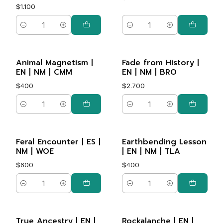
$1.100
Cantidad
Cantidad
Animal Magnetism |
Fade from History |
EN | NM | CMM
EN | NM | BRO
$400
$2.700
Cantidad
Cantidad
Feral Encounter | ES |
Earthbending Lesson
NM | WOE
| EN | NM | TLA
$600
$400
Cantidad
Cantidad
True Ancestry | EN |
Rockalanche | EN |