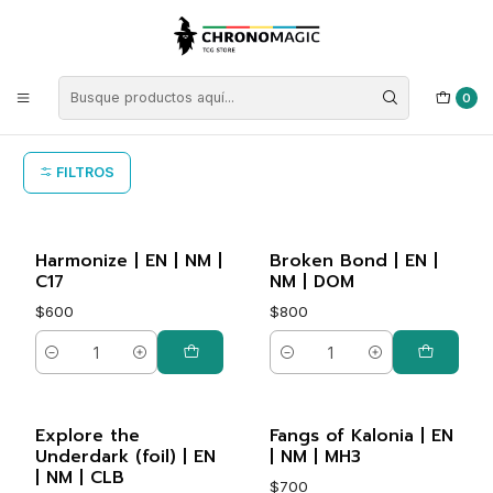
Inicio
Singles de Magic: The Gathering
Tipos
Conjuros
Conjuros Verdes
Conjuros Verdes
0
FILTROS
Harmonize | EN | NM |
Broken Bond | EN |
C17
NM | DOM
$600
$800
Cantidad
Cantidad
Explore the
Fangs of Kalonia | EN
Underdark (foil) | EN
| NM | MH3
| NM | CLB
$700