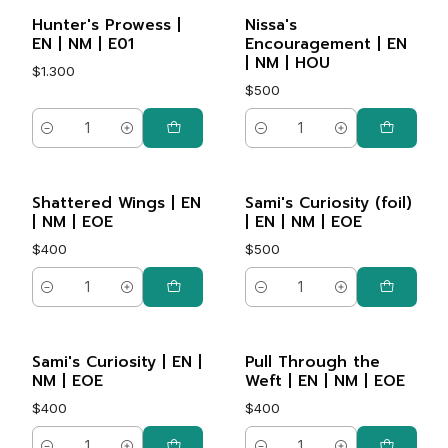
Hunter's Prowess |
Nissa's
EN | NM | E01
Encouragement | EN
| NM | HOU
$1.300
$500
Cantidad
Cantidad
Shattered Wings | EN
Sami's Curiosity (foil)
| NM | EOE
| EN | NM | EOE
$400
$500
Cantidad
Cantidad
Sami's Curiosity | EN |
Pull Through the
NM | EOE
Weft | EN | NM | EOE
$400
$400