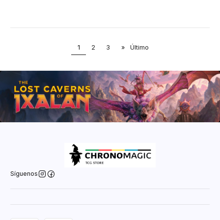
1
2
3
»
Último
Síguenos