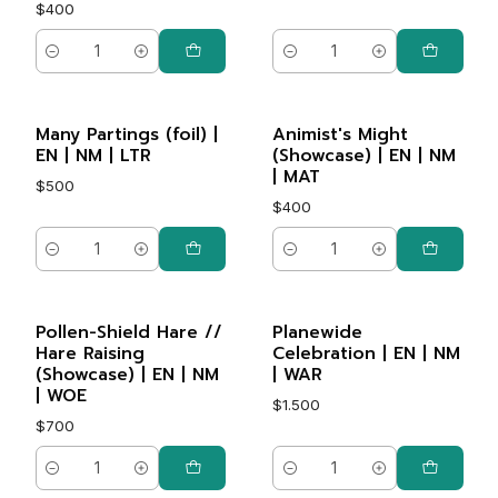
$400
Cantidad
Cantidad
Many Partings (foil) |
Animist's Might
EN | NM | LTR
(Showcase) | EN | NM
| MAT
$500
$400
Cantidad
Cantidad
Pollen-Shield Hare //
Planewide
Hare Raising
Celebration | EN | NM
(Showcase) | EN | NM
| WAR
| WOE
$1.500
$700
Cantidad
Cantidad