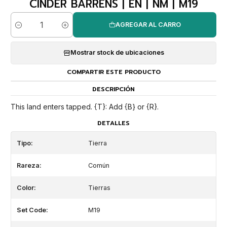
CINDER BARRENS | EN | NM | M19
AGREGAR AL CARRO
Cantidad
Mostrar stock de ubicaciones
COMPARTIR ESTE PRODUCTO
DESCRIPCIÓN
This land enters tapped. {T}: Add {B} or {R}.
DETALLES
Tipo:
Tierra
Rareza:
Común
Color:
Tierras
Set Code:
M19