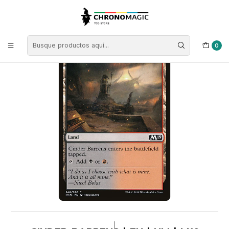
Inicio
Singles de Magic: The Gathering
Colores
Cartas Tierras
Cinder Barrens | EN | NM | M19
0
|