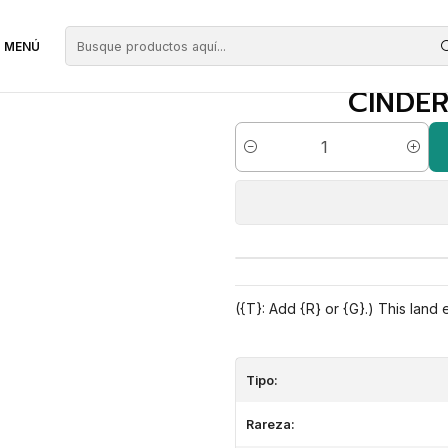
er Glade | CN | VG | BFZ
MENÚ
CINDER
Cantidad
({T}: Add {R} or {G}.) This land
Tipo:
Rareza: