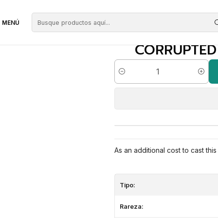
táneos Negras
Corrupted Conviction | ES | NM | OTJ
MENÚ
CORRUPTED C
Cantidad
As an additional cost to cast this
Tipo:
Rareza: