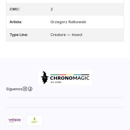
CMC:
2
Artista:
Grzegorz Rutkowski
Type Line:
Creature — Insect
Síguenos