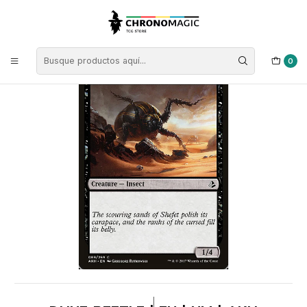
Inicio
Singles de Magic: The Gathering
Tipos
Criaturas
Criaturas Negras
Dune Beetle | EN | NM | AKH
0
|