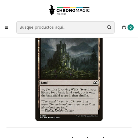
Inicio
Singles de Magic: The Gathering
Colores
Cartas Tierras
Evolving Wilds | EN | NM | MOC
0
|