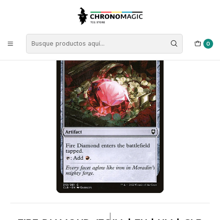
Inicio
Singles de Magic: The Gathering
Colores
Cartas Incoloras
Fire Diamond (foil) | EN | NM | CLB
0
|