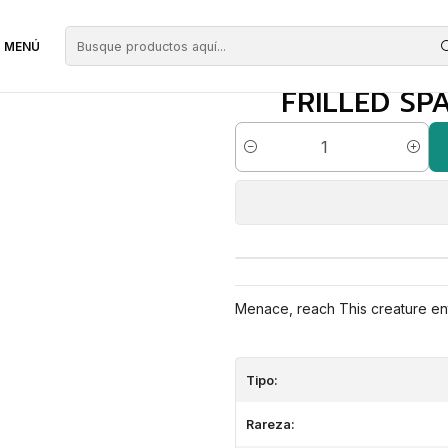
ojas
Frilled Sparkshooter | ES | NM | BLB
MENÚ
FRILLED SP
Cantidad
Menace, reach This creature enter
Tipo:
Rareza: