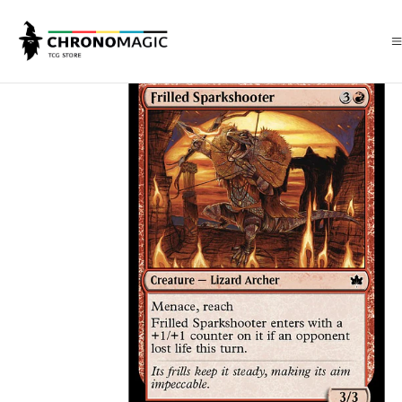
Inicio
Singles de Magic: The Gathering
Tipos
Criaturas
Criaturas R