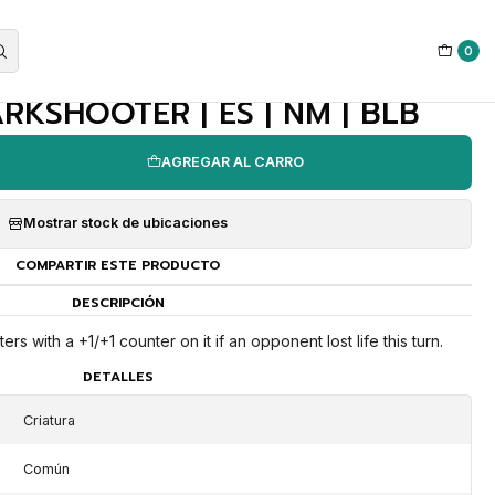
0
|
ARKSHOOTER | ES | NM | BLB
AGREGAR AL CARRO
Mostrar stock de ubicaciones
COMPARTIR ESTE PRODUCTO
DESCRIPCIÓN
s with a +1/+1 counter on it if an opponent lost life this turn.
DETALLES
Criatura
Común