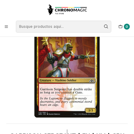
Inicio
Singles de Magic: The Gathering
Tipos
Criaturas
Criaturas Multicolor
Garrison Sergeant | EN | NM | GRN
0
|