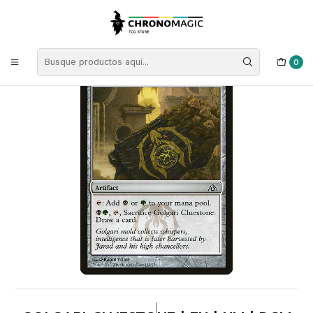
Inicio
Singles de Magic: The Gathering
Colores
Cartas Incoloras
Golgari Cluestone | EN | NM | DGM
0
|