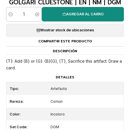
GOLGARI CLUESTONE | EN | NM | DGM
AGREGAR AL CARRO
Cantidad
Mostrar stock de ubicaciones
COMPARTIR ESTE PRODUCTO
DESCRIPCIÓN
{T}: Add {B} or {G}. {B}{G}, {T}, Sacrifice this artifact: Draw a
card.
DETALLES
Tipo:
Artefacto
Rareza:
Común
Color:
Incoloro
Set Code:
DGM