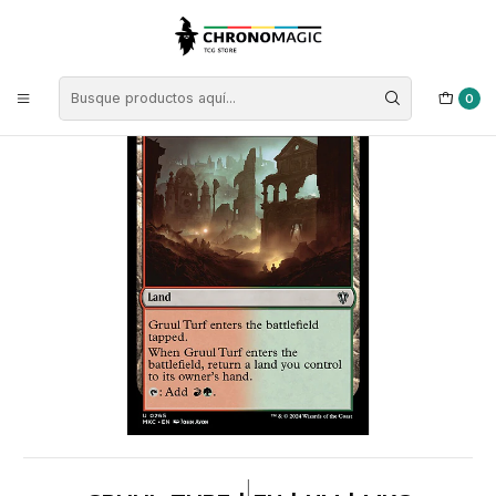
Inicio
Singles de Magic: The Gathering
Colores
Cartas Tierras
Gruul Turf | EN | NM | MKC
0
|