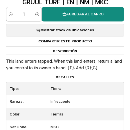
GRUUL TURF | EN | NM | MKC
AGREGAR AL CARRO
Cantidad
Mostrar stock de ubicaciones
COMPARTIR ESTE PRODUCTO
DESCRIPCIÓN
This land enters tapped. When this land enters, return a land
you control to its owner's hand. {T}: Add {R}{G}.
DETALLES
Tipo:
Tierra
Rareza:
Infrecuente
Color:
Tierras
Set Code:
MKC