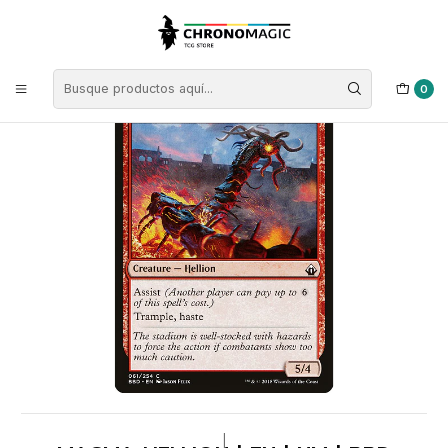
Inicio
Singles de Magic: The Gathering
Tipos
Criaturas
Criaturas Rojas
Magma Hellion | EN | NM | BBD
0
|