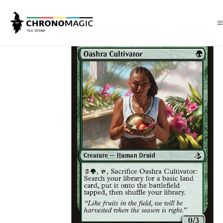
Inicio
Singles de Magic: The Gathering
Tipos
Criaturas
Criaturas V