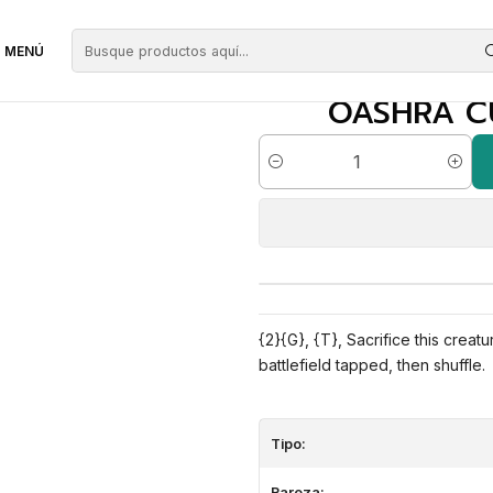
erdes
Oashra Cultivator | EN | NM | AKH
MENÚ
OASHRA CU
Cantidad
{2}{G}, {T}, Sacrifice this creatu
battlefield tapped, then shuffle.
Tipo:
Rareza: