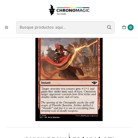
Inicio
Singles de Magic: The Gathering
Tipos
Instantáneos
Instantáneos Rojas
Quick Draw | ES | NM | OTJ
0
|