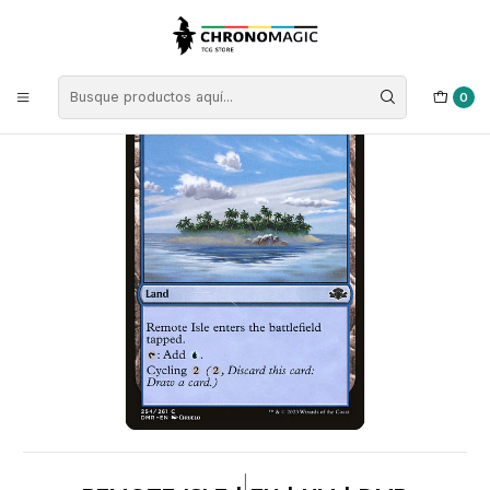
Inicio
Singles de Magic: The Gathering
Colores
Cartas Tierras
Remote Isle | EN | NM | DMR
0
|