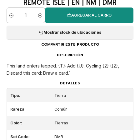
REMOTE ISLE | EN | NM | DMR
AGREGAR AL CARRO
Cantidad
Mostrar stock de ubicaciones
COMPARTIR ESTE PRODUCTO
DESCRIPCIÓN
This land enters tapped. {T}: Add {U}. Cycling {2} ({2},
Discard this card: Draw a card.)
DETALLES
Tipo:
Tierra
Rareza:
Común
Color:
Tierras
Set Code:
DMR