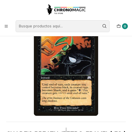
Inicio
Singles de Magic: The Gathering
Tipos
Instantáneos
Instantáneos Negras
Shade's Breath (Retro Frame) | ES | NM | ONS
0
|