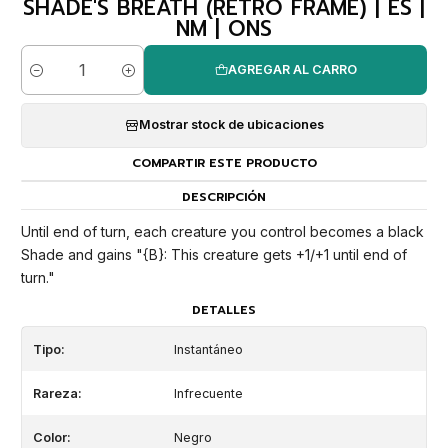
SHADE'S BREATH (RETRO FRAME) | ES |
NM | ONS
AGREGAR AL CARRO
Cantidad
Mostrar stock de ubicaciones
COMPARTIR ESTE PRODUCTO
DESCRIPCIÓN
Until end of turn, each creature you control becomes a black
Shade and gains "{B}: This creature gets +1/+1 until end of
turn."
DETALLES
Tipo:
Instantáneo
Rareza:
Infrecuente
Color:
Negro