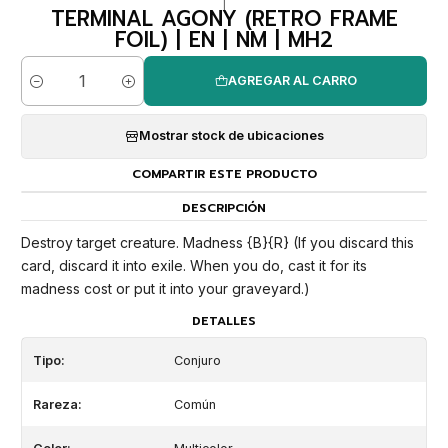
|
TERMINAL AGONY (RETRO FRAME
FOIL) | EN | NM | MH2
AGREGAR AL CARRO
Cantidad
Mostrar stock de ubicaciones
COMPARTIR ESTE PRODUCTO
DESCRIPCIÓN
Destroy target creature. Madness {B}{R} (If you discard this
card, discard it into exile. When you do, cast it for its
madness cost or put it into your graveyard.)
DETALLES
Tipo:
Conjuro
Rareza:
Común