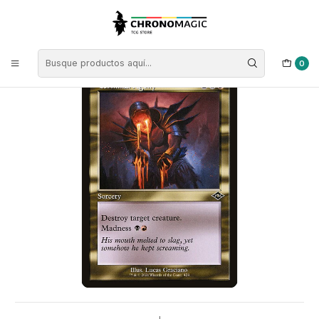
Inicio
Singles de Magic: The Gathering
Tipos
Conjuros
Conjuros Multicolor
Terminal Agony (Retro Frame foil) | EN | NM | MH2
0