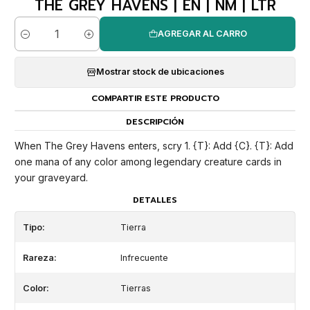
THE GREY HAVENS | EN | NM | LTR
AGREGAR AL CARRO
Cantidad
Mostrar stock de ubicaciones
COMPARTIR ESTE PRODUCTO
DESCRIPCIÓN
When The Grey Havens enters, scry 1. {T}: Add {C}. {T}: Add
one mana of any color among legendary creature cards in
your graveyard.
DETALLES
Tipo:
Tierra
Rareza:
Infrecuente
Color:
Tierras