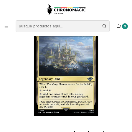
Inicio
Singles de Magic: The Gathering
Colores
Cartas Tierras
The Grey Havens | EN | NM | LTR
0
|