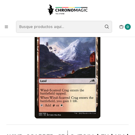
Inicio
Singles de Magic: The Gathering
Colores
Cartas Tierras
Wind-Scarred Crag (foil) | EN | NM | NEO
0
|