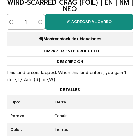
WIND-SCARRED CRAG (FOIL) | EN | NM |
NEO
AGREGAR AL CARRO
Cantidad
Mostrar stock de ubicaciones
COMPARTIR ESTE PRODUCTO
DESCRIPCIÓN
This land enters tapped. When this land enters, you gain 1
life. {T}: Add {R} or {W}.
DETALLES
Tipo:
Tierra
Rareza:
Común
Color:
Tierras